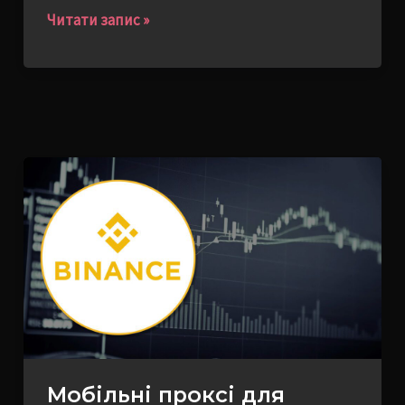
Читати запис »
Мобільні
проксі
для
трейдингу
на
Binance:
захист
акаунта
та
Мобільні проксі для
обхід