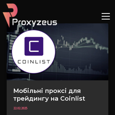
Перейти
до
вмісту
Мобільні
проксі
для
трейдингу
на
Coinlist
Мобільні проксі для
трейдингу на Coinlist
22.02.2025