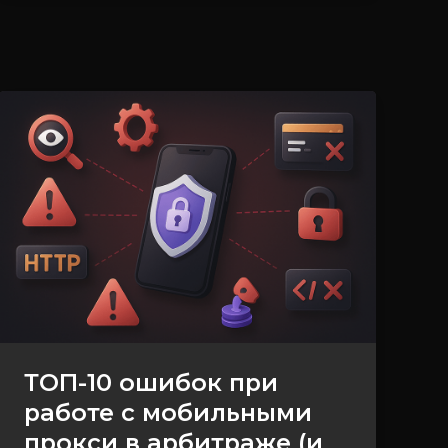
ТОП-10
ошибок
при
работе
с
мобильными
прокси
в
арбитраже
(и
ТОП-10 ошибок при
как
работе с мобильными
их
прокси в арбитраже (и
решить)