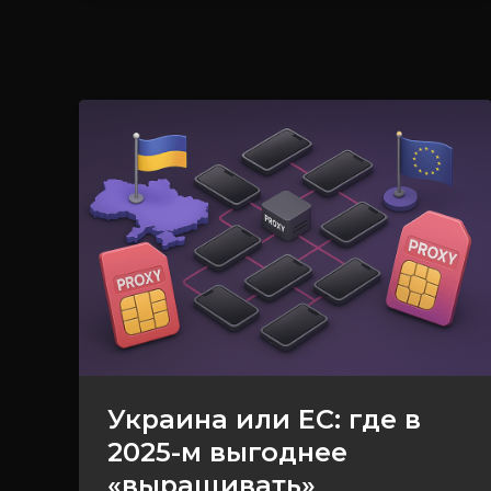
Украина
или
ЕС:
где
в
2025-
м
выгоднее
«выращивать»
мобильные
Украина или ЕС: где в
аккаунты
2025-м выгоднее
«выращивать»