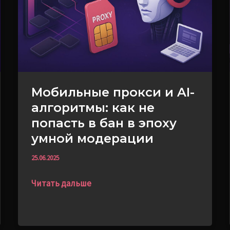
алгоритмы:
как
не
попасть
в
бан
Мобильные прокси и AI-
в
алгоритмы: как не
эпоху
попасть в бан в эпоху
умной
модерации
умной модерации
25.06.2025
Читать дальше