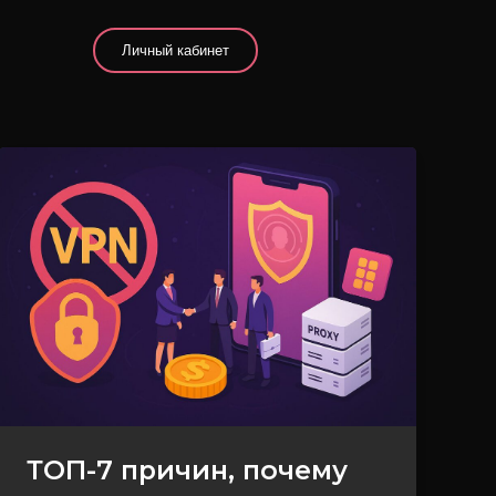
Личный кабинет
ТОП-7
причин,
почему
агентствам
пора
отказаться
от
VPN
в
пользу
ТОП-7 причин, почему
мобильных