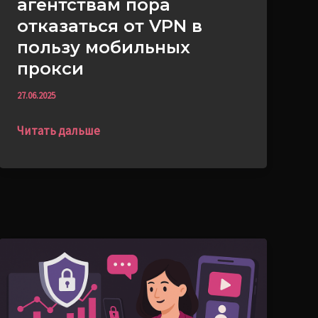
агентствам пора
прокси
отказаться от VPN в
пользу мобильных
прокси
27.06.2025
Читать дальше
Зачем
агентствам
использовать
мобильные