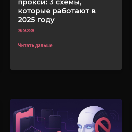
прокси: 3 схемы,
которые работают в
2025 году
28.06.2025
Читать дальше
Мобильные
прокси
и
AI-