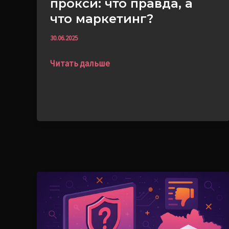
прокси: что правда, а
что маркетинг?
30.06.2025
Читать дальше
Чёрный
список
или
скрытый