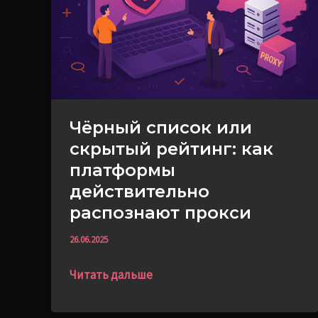
рейтинг:
как
платформы
действительно
распознают
прокси
Чёрный список или
скрытый рейтинг: как
платформы
действительно
распознают прокси
26.06.2025
Читать дальше