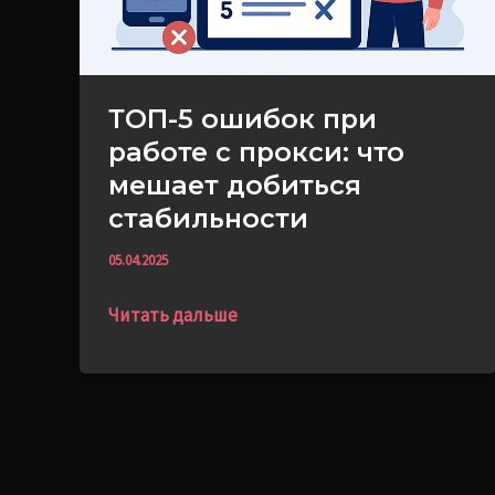
мешает
добиться
стабильности
ТОП-5 ошибок при
работе с прокси: что
мешает добиться
стабильности
05.04.2025
Читать дальше