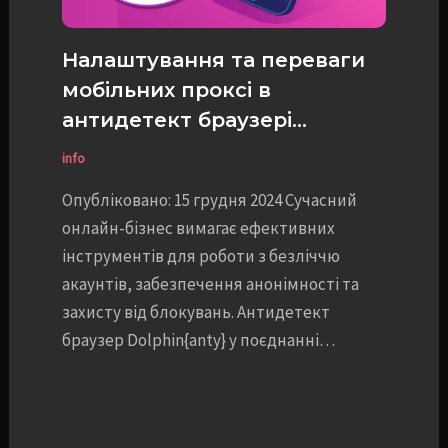
Налаштування та переваги
мобільних проксі в
антидетект браузері
Dolphin{anty}
info
Опубліковано: 15 грудня 2024 Сучасний
онлайн-бізнес вимагає ефективних
інструментів для роботи з безліччю
акаунтів, забезпечення анонімності та
захисту від блокувань. Антидетект
браузер Dolphin{anty} у поєднанні…