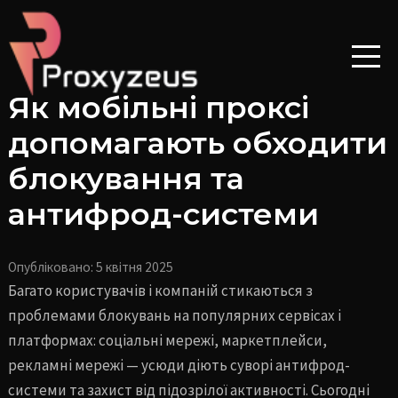
Перейти
Навігація
до
по
вмісту
запису
Як мобільні проксі
допомагають обходити
блокування та
антифрод-системи
Опубліковано:
5 квітня 2025
Багато користувачів і компаній стикаються з
проблемами блокувань на популярних сервісах і
платформах: соціальні мережі, маркетплейси,
рекламні мережі — усюди діють суворі антифрод-
системи та захист від підозрілої активності. Сьогодні