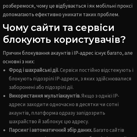
розберемося, чому це відбувається і як мобільні проксі
допомагають ефективно уникати таких проблем.
Чому сайти та сервіси
блокують користувачів?
Причин блокування акаунтів і IP-адрес існує багато, але
основні з них:
Фрод і шахрайські дії.
Сервіси постійно відстежують і
блокують підозрілі IP-адреси, з яких здійснювалися
заборонені або підозрілі дії.
Використання мультіакаунтів.
Якщо з однієї IP-
адреси заходити одночасно в десятки чи сотні
акаунтів, платформа одразу запідозрить
шахрайство й заблокує цю адресу.
Парсинг і автоматичний збір даних.
Багато сайтів