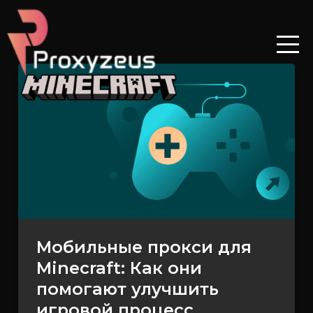
Перейти
к
содержимому
Мобильные
прокси
для
Minecraft:
Как
они
помогают
улучшить
игровой
Мобильные прокси для
процесс
Minecraft: Как они
помогают улучшить
игровой процесс