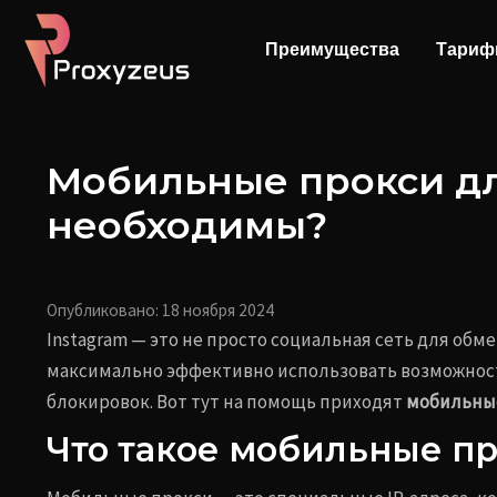
Перейти
Навигация
к
по
Преимущества
Тари
содержимому
записям
Мобильные прокси для
необходимы?
Опубликовано:
18 ноября 2024
Instagram — это не просто социальная сеть для обм
максимально эффективно использовать возможности
блокировок. Вот тут на помощь приходят
мобильны
Что такое мобильные п