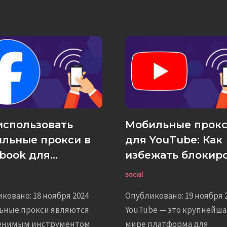
использовать
Мобильные прок
льные прокси в
для YouTube: Как
book для
избежать блокир
ктивной работы?
и увеличить дохо
social
ковано: 18 ноября 2024
Опубликовано: 19 ноября 
ьные прокси являются
YouTube — это крупнейша
енимым инструментом
мире платформа для