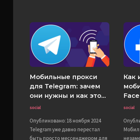
Мобильные прокси
Как 
для Telegram: зачем
моби
они нужны и как это
Face
работает
эффе
social
social
Опубликовано: 18 ноября 2024
Опубли
Telegram уже давно перестал
Мобил
быть просто мессенджером для
незам