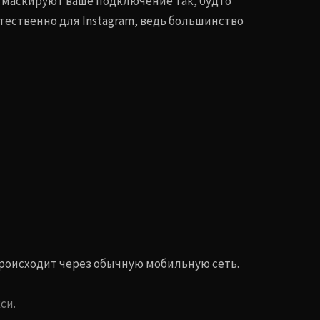
 маскируют ваше подключение так, будто
тественно для Instagram, ведь большинство
происходит через обычную мобильную сеть.
си.