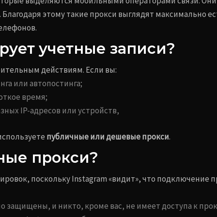
которые выделяются мобильными операторами связи. Они
 Благодаря этому такие прокси выглядят максимально ес
телефонов.
рует учетные записи?
рительным действиям. Если вы:
га или автопостинга;
откое время;
зных IP-адресов или устройств,
 используете
публичные или дешевые прокси
.
ные прокси?
ровок, поскольку Instagram «видит», что подключение 
о защищены, и никто, кроме вас, не имеет доступа к прок