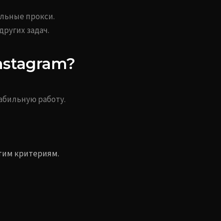
льные прокси.
других задач.
nstagram?
абильную работу.
тим критериям.