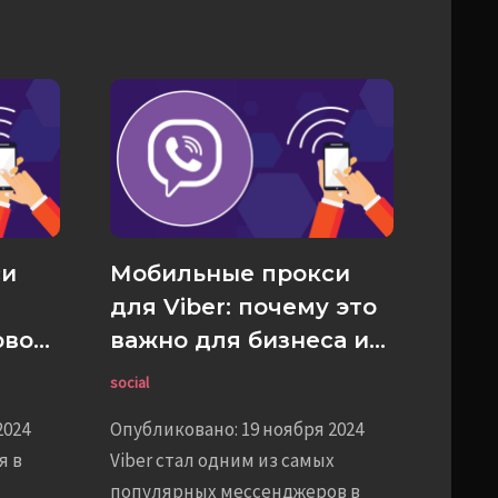
си
Мобильные прокси
для Viber: почему это
овок
важно для бизнеса и
д
личного пользования
social
2024
Опубликовано: 19 ноября 2024
я в
Viber стал одним из самых
популярных мессенджеров в