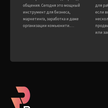
общения. Сегодня это мощный
для ра
инструмент для бизнеса,
если в
маркетинга, заработка и даже
нескол
организации комьюнити.…
продви
или з