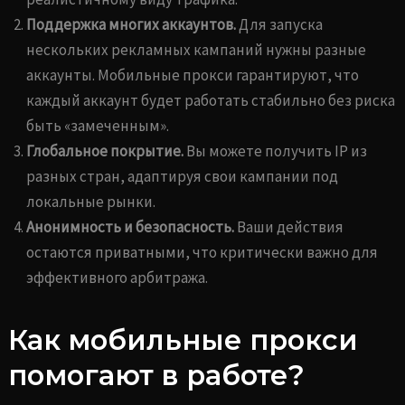
Поддержка многих аккаунтов.
Для запуска
нескольких рекламных кампаний нужны разные
аккаунты. Мобильные прокси гарантируют, что
каждый аккаунт будет работать стабильно без риска
быть «замеченным».
Глобальное покрытие.
Вы можете получить IP из
разных стран, адаптируя свои кампании под
локальные рынки.
Анонимность и безопасность.
Ваши действия
остаются приватными, что критически важно для
эффективного арбитража.
Как мобильные прокси
помогают в работе?