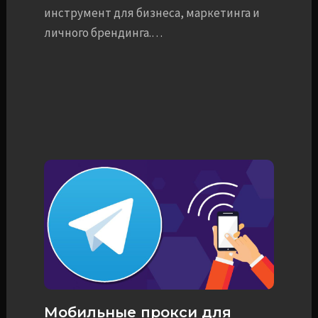
инструмент для бизнеса, маркетинга и
личного брендинга.…
Мобильные прокси для