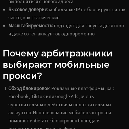
выполняться с нового адреса.
Высокое доверие:
мобильные IP не блокируются так
часто, как статические.
Масштабируемость:
подходят для запуска десятков
и даже сотен аккаунтов одновременно.
Почему арбитражники
выбирают мобильные
прокси?
Обход блокировок.
Рекламные платформы, как
Facebook, TikTok или Google Ads, очень
чувствительны к действиям подозрительных
аккаунтов. Использование мобильных прокси
помогает избегать блокировок благодаря
реалистичному виду трафика.