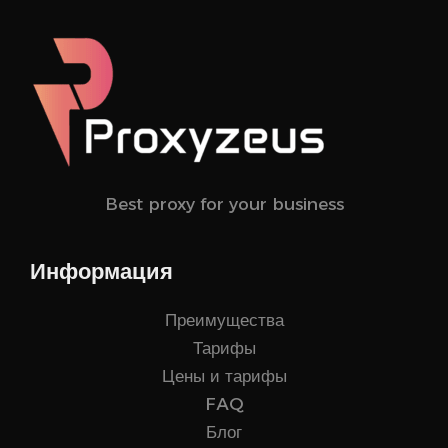
Best proxy for your business
Информация
Преимущества
Тарифы
Цены и тарифы
FAQ
Блог