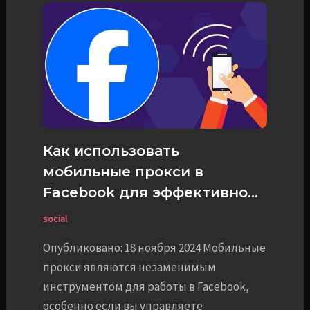
Как использовать
мобильные прокси в
Facebook для эффективной
работы?
social
Опубликовано: 18 ноября 2024 Мобильные
прокси являются незаменимым
инструментом для работы в Facebook,
особенно если вы управляете